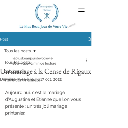
Post
Tous les posts
leplusbeaujourdevotrevie
Tous les posts
28 avr. 2019
2 min de lecture
Un mariage à la Cense de Rigaux
publication
Dernière mise à jour :
17 oct. 2022
Votre communauté
Aujourd'hui, c'est le mariage 
d'Augustine et Etienne que l'on vous 
présente : un trés joli mariage 
printanier.