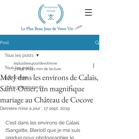
Post
Tous les posts
leplusbeaujourdevotrevie
Tous les posts
3 sept. 2019
1 min de lecture
M&J dans les environs de Calais,
publication
Saint-Omer, un magnifique
Votre communauté
mariage au Château de Cocove
Dernière mise à jour :
17 sept. 2019
C'est dans les environs de Calais 
(Sangatte, Bleriot) que je me suis 
rendue pour photographier le 